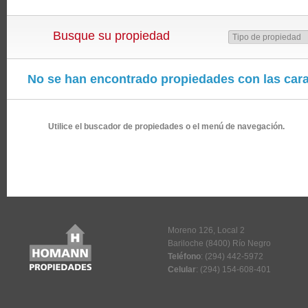
Busque su propiedad
No se han encontrado propiedades con las cara
Utilice el buscador de propiedades o el menú de navegación.
Moreno 126, Local 2
Bariloche (8400) Río Negro
Teléfono
: (294) 442-5972
Celular
: (294) 154-608-401